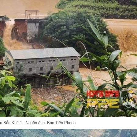
ện Bắc Khê 1 - Nguồn ảnh: Báo Tiền Phong