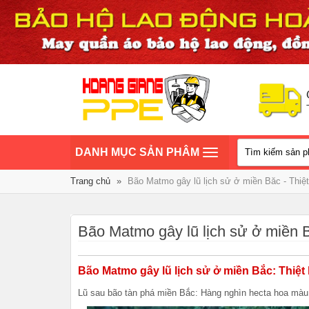
TOGGLE
DANH MỤC SẢN PHÂM
NAVIGATION
Trang chủ
»
Bão Matmo gây lũ lịch sử ở miền Băc - Thiệt
Bão Matmo gây lũ lịch sử ở miền B
Bão Matmo gây lũ lịch sử ở miền Bắc: Thiệt
Lũ sau bão tàn phá miền Bắc: Hàng nghìn hecta hoa màu 