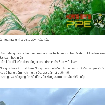
há mùa màng nhà cửa, gây ngập sâu
ệt Nam đang gánh chịu hậu quả nặng nề từ hoàn lưu bão Matmo. Mưa lớn kéo
 tài sản, hoa màu
ớn kéo dài trên diện rộng ở các tỉnh miền Bắc Việt Nam.
Nông nghiệp & Phát triển Nông thôn, tính đến 17h ngày 8/10, đã có gần 22.6
, và hàng trăm nghìn gia súc, gia cầm bị cuốn trôi.
ị thương, và hàng nghìn hộ dân vẫn đang được sơ tán khẩn cấp.