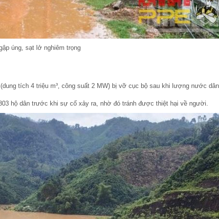
gập úng, sạt lở nghiêm trọng
 (dung tích 4 triệu m³, công suất 2 MW) bị vỡ cục bộ sau khi lượng nước dân
3 hộ dân trước khi sự cố xảy ra, nhờ đó tránh được thiệt hại về người.