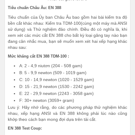
Tiêu chuẩn Châu Âu: EN 388
Tiêu chuẩn của Ủy ban Châu Âu bao gồm hai bài kiểm tra độ
bền cắt khác nhau: Kiểm tra TDM-100(cùng một máy mà ANSI
sử dụng) và Thử nghiệm đảo chính. Điều đó có nghĩa là, khi
xem xét các mức cắt EN 388 cho bất kỳ loại găng tay nào bạn
đang cân nhắc mua, bạn sẽ muốn xem xét hai xếp hạng khác
nhau sau:
Mức kháng cắt EN 388 TDM-100 :
A: 2 - 4,9 niutơn (204 - 508 gam)
B: 5 - 9,9 newton (509 - 1019 gam)
C: 10 - 14,9 newton (1020 - 1529 gam)
D: 15 - 21,9 newton (1530 - 2242 gam)
E: 22 - 29,9 newton (2243 - 3058 gam)
F: 30+ newton (3059+ gram)
Lưu ý: Hãy nhớ rằng, do các phương pháp thử nghiệm khác
nhau, xếp hạng ANSI và EN 388 không phải lúc nào cũng
khớp theo cách bạn mong đợi dựa trên tải cắt.
EN 388 Test Coup: