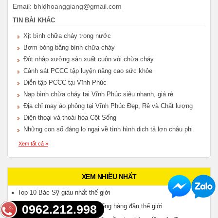
Email: bhldhoanggiang@gmail.com
TIN BÀI KHÁC
Xịt bình chữa cháy trong nước
Bơm bóng bằng bình chữa cháy
Đột nhập xưởng sản xuất cuộn vòi chữa cháy
Cảnh sát PCCC tập luyện nâng cao sức khỏe
Diễn tập PCCC tại Vĩnh Phúc
Nạp bình chữa cháy tại Vĩnh Phúc siêu nhanh, giá rẻ
Địa chỉ may áo phông tại Vĩnh Phúc Đẹp, Rẻ và Chất lượng
Điện thoại và thoái hóa Cột Sống
Những con số đáng lo ngại về tình hình dịch tả lợn châu phi
Xem tất cả »
XEM NHIỀU NHẤT
Top 10 Bác Sỹ giàu nhất thế giới
0962.212.998
8 thương hiệu Máy May nổi tiếng hàng đầu thế giới