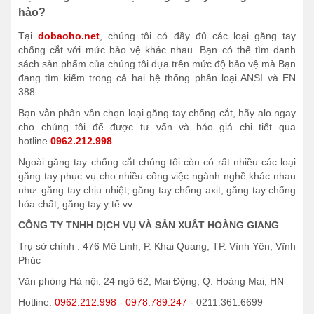
hảo?
Tại
dobaoho.net
, chúng tôi có đầy đủ các loại găng tay
chống cắt với mức bảo vệ khác nhau. Bạn có thể tìm danh
sách sản phẩm của chúng tôi dựa trên mức độ bảo vệ mà Bạn
đang tìm kiếm trong cả hai hệ thống phân loại ANSI và EN
388.
Bạn vẫn phân vân chọn loại găng tay chống cắt, hãy alo ngay
cho chúng tôi để được tư vấn và báo giá chi tiết qua
hotline
0962.212.998
Ngoài găng tay chống cắt chúng tôi còn có rất nhiều các loại
găng tay phục vụ cho nhiều công việc ngành nghề khác nhau
như: găng tay chịu nhiệt, găng tay chống axit, găng tay chống
hóa chất, găng tay y tế vv...
CÔNG TY TNHH DỊCH VỤ VÀ SẢN XUẤT HOÀNG GIANG
Trụ sở chính : 476 Mê Linh, P. Khai Quang, TP. Vĩnh Yên, Vĩnh
Phúc
Văn phòng Hà nội: 24 ngõ 62, Mai Động, Q. Hoàng Mai, HN
Hotline:
0962.212.998
-
0978.789.247
- 0211.361.6699