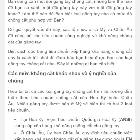
Bạn đang cần một đôi găng tay chống cắt, nhưng làm thế nào
để bạn so sánh một đôi găng tay này với một đôi găng tay
khác? Làm thế nào để Bạn biết loại găng tay nào có mức độ
chống cắt phù hợp với Bạn?
Để giải quyết vấn đề này, các tổ chức ở cả Mỹ và Châu Âu
đã công bố các tiêu chuẩn công nghiệp về khả năng chống
cắt của găng tay.
Biết cách đọc bảng tiêu chuẩn xếp hạng khả năng chống cắt
này là cách tốt nhất để đảm bảo bạn hiểu được Bạn cần loại
găng tay chống cắt nào. Đây là những gì bạn cần biết:
Các mức kháng cắt khác nhau và ý nghĩa của
chúng
Hiệu tại tất cả các loại găng tay chống cắt trên thị trường đều
tuân theo tiêu chuẩn chống cắt của Hoa Kỳ hoặc Châu
Âu. Nhiều găng tay được bán ở Mỹ sẽ hiển thị cả hai 2 loại
tiêu chuẩn.
Tại Hoa Kỳ, Viện Tiêu chuẩn Quốc gia Hoa Kỳ (
ANSI
)
cung cấp xếp hạng khả năng chống cắt cho găng tay.
Ở Châu Âu, Ủy ban Châu Âu quy định tiêu chuẩn việc
xếp hạng khả năng kháng cắt của găng tay được gọi là
EN