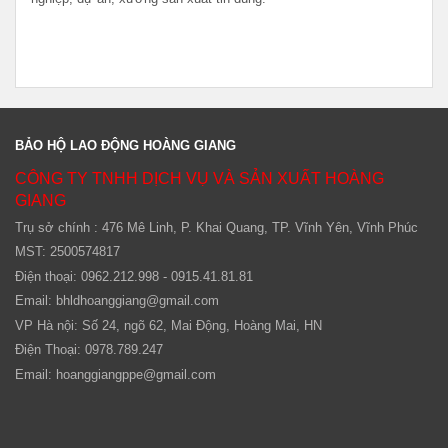
BẢO HỘ LAO ĐỘNG HOÀNG GIANG
CÔNG TY TNHH DỊCH VỤ VÀ SẢN XUẤT HOÀNG
GIANG
Trụ sở chính : 476 Mê Linh, P. Khai Quang, TP. Vĩnh Yên, Vĩnh Phúc
MST: 2500574817
Điện thoại: 0962.212.998 - 0915.41.81.81
Email:
bhldhoanggiang@gmail.com
VP Hà nội: Số 24, ngõ 62, Mai Động, Hoàng Mai, HN
Điện Thoại: 0978.789.247
Email:
hoanggiangppe@gmail.com