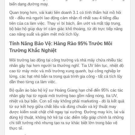
biến dạng đường may.
Quan trọng hơn, vải kaki liên doanh 3.1 có tính thấm hút mồ hôi
tốt - điều mà người lao động cảm nhận rõ nhất sau 4 tiếng đầu
tiên của ca làm việc. Thay vì bí bách, ẩm ướt và mất tập trung,
bộ bảo hộ giúp duy trì cảm giác khô thoáng, từ đó trực tiếp nâng
cao năng suất và giảm mệt mỏi tích lũy.
Tính Năng Bảo Vệ: Hàng Rào 95% Trước Môi
Trường Khắc Nghiệt
Môi trường lao động tại công trường và nhà máy chứa nhiều tác
nhân gây hại hơn người ta thường nghĩ. Tia UV liên tục, nhiệt độ
cao từ máy móc và môi trường xung quanh, bụi công nghiệp lơ
lửng, các hạt nhỏ bắn ra trong quá trình gia công - tất cả tích lũy
dần theo từng ca làm việc.
Bộ quần áo bảo hộ kỹ sư Hoàng Giang hạn chế đến 95% các tác
nhân gây hại từ ngoài môi trường bao gồm nắng nóng, tia UV,
nhiệt và bụi bẩn. Con số này không phải marketing - đó là kết quả
từ sự kết hợp giữa chất liệu vải đúng chuẩn và kỹ thuật may
được kiểm soát chặt chẽ ngay tại xưởng. Đường may kín, lai vải
đúng kỹ thuật, không hở kẽ tại các điểm tiếp giáp chính là những
chi tiết tưởng nhỏ nhưng tạo ra sự khác biệt lớn trong bảo vệ
thực tế.