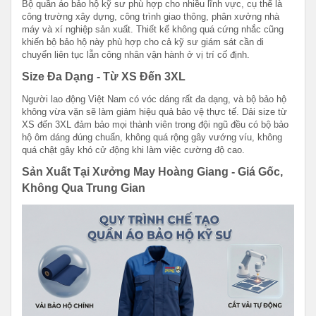
Bộ quần áo bảo hộ kỹ sư phù hợp cho nhiều lĩnh vực, cụ thể là
công trường xây dựng, công trình giao thông, phân xưởng nhà
máy và xí nghiệp sản xuất. Thiết kế không quá cứng nhắc cũng
khiến bộ bảo hộ này phù hợp cho cả kỹ sư giám sát cần di
chuyển liên tục lẫn công nhân vận hành ở vị trí cố định.
Size Đa Dạng - Từ XS Đến 3XL
Người lao động Việt Nam có vóc dáng rất đa dạng, và bộ bảo hộ
không vừa vặn sẽ làm giảm hiệu quả bảo vệ thực tế. Dải size từ
XS đến 3XL đảm bảo mọi thành viên trong đội ngũ đều có bộ bảo
hộ ôm dáng đúng chuẩn, không quá rộng gây vướng víu, không
quá chật gây khó cử động khi làm việc cường độ cao.
Sản Xuất Tại Xưởng May Hoàng Giang - Giá Gốc,
Không Qua Trung Gian