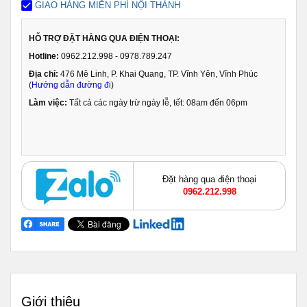
GIAO HÀNG MIỄN PHÍ NỘI THÀNH
HỖ TRỢ ĐẶT HÀNG QUA ĐIỆN THOẠI:
Hotline:
0962.212.998 - 0978.789.247
Địa chỉ:
476 Mê Linh, P. Khai Quang, TP. Vĩnh Yên, Vĩnh Phúc
(
Hướng dẫn đường đi
)
Làm việc:
Tất cả các ngày trừ ngày lễ, tết: 08am đến 06pm
Đặt hàng qua điện thoại
0962.212.998
Giới thiệu