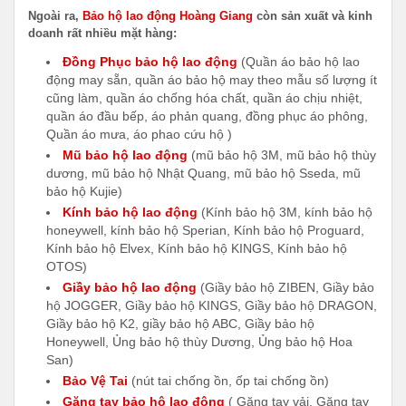
Ngoài ra,
Bảo hộ lao động Hoàng Giang
còn sản xuất và kinh
doanh rất nhiều mặt hàng:
Đồng Phục bảo hộ lao động
(Quần áo bảo hộ lao
động may sẵn, quần áo bảo hộ may theo mẫu số lượng ít
cũng làm, quần áo chống hóa chất, quần áo chịu nhiệt,
quần áo đầu bếp, áo phản quang, đồng phục áo phông,
Quần áo mưa, áo phao cứu hộ )
Mũ bảo hộ lao động
(mũ bảo hộ 3M, mũ bảo hộ thùy
dương, mũ bảo hộ Nhật Quang, mũ bảo hộ Sseda, mũ
bảo hộ Kujie)
Kính bảo hộ lao động
(Kính bảo hộ 3M, kính bảo hộ
honeywell, kính bảo hộ Sperian, Kính bảo hộ Proguard,
Kính bảo hộ Elvex, Kính bảo hộ KINGS, Kính bảo hộ
OTOS)
Giầy bảo hộ lao động
(Giầy bảo hộ ZIBEN, Giầy bảo
hộ JOGGER, Giầy bảo hộ KINGS, Giầy bảo hộ DRAGON,
Giầy bảo hộ K2, giầy bảo hộ ABC, Giầy bảo hộ
Honeywell, Ủng bảo hộ thùy Dương, Ủng bảo hộ Hoa
San)
Bảo Vệ Tai
(nút tai chống ồn, ốp tai chống ồn)
Găng tay bảo hộ lao động
( Găng tay vải, Găng tay