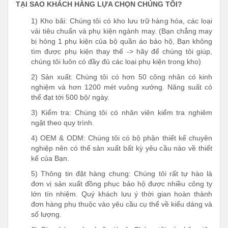
TẠI SAO KHÁCH HÀNG LỰA CHỌN CHÚNG TÔI?
1) Kho bãi: Chúng tôi có kho lưu trữ hàng hóa, các loại
vải tiêu chuẩn và phụ kiện ngành may. (Bạn chẳng may
bị hỏng 1 phụ kiện của bộ quần áo bảo hộ, Bạn không
tìm được phụ kiện thay thế -> hãy để chúng tôi giúp,
chúng tôi luôn có đầy đủ các loại phụ kiện trong kho)
2) Sản xuất: Chúng tôi có hơn 50 công nhân có kinh
nghiệm và hơn 1200 mét vuông xưởng. Năng suất có
thể đạt tới 500 bộ/ ngày.
3) Kiểm tra: Chúng tôi có nhân viên kiểm tra nghiêm
ngặt theo quy trình.
4) OEM & ODM: Chúng tôi có bộ phận thiết kế chuyên
nghiệp nên có thể sản xuất bất kỳ yêu cầu nào về thiết
kế của Bạn.
5) Thông tin đặt hàng chung: Chúng tôi rất tự hào là
đơn vị sản xuất đồng phục bảo hộ được nhiều công ty
lớn tín nhiệm. Quý khách lưu ý thời gian hoàn thành
đơn hàng phụ thuộc vào yêu cầu cụ thể về kiểu dáng và
số lượng.