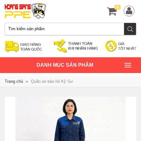
0
TOGGLE
DANH MỤC SẢN PHÂM
NAVIGATION
Trang chủ
»
Quần áo bảo hộ Kỹ Sư