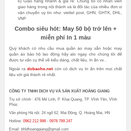
6) Giao hàng nhanh & giá rẻ: Chúng tôi có nhân viên
giao hàng trong nội thành và là đối tác của nhiều đơn vị
vận chuyển uy tín như: viettel post, GHN, GHTK, DHL,
VNP
Combo siêu hót: May 50 bộ trở lên +
miễn phí In 1 màu
Quý khách có nhu cầu mua quần áo may sẵn hoặc may
quần áo bảo hộ lao động hãy alo ngay cho chúng tôi để
được tư vấn cụ thể về kiểu dáng, chất liệu, In ấn vv...
Ngoài ra
dobaoho.net
còn có dịch vụ In ấn trên mọi chất
liệu với giá thành rẻ nhất.
CÔNG TY TNHH DỊCH VỤ VÀ SẢN XUẤT HOÀNG GIANG
Trụ sở chính : 476 Mê Linh, P. Khai Quang, TP. Vĩnh Yên, Vĩnh
Phúc
Văn phòng Hà nội: 24 ngõ 62, Mai Động, Q. Hoàng Mai, HN
Hotline:
0962.212.998
-
0978.789.247
Email: bhldhoanggiang@gmail.com