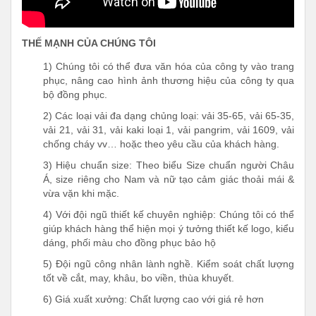
THẾ MẠNH CỦA CHÚNG TÔI
1
)
Chúng tôi có thể đưa văn hóa của công ty vào trang
phục, nâng cao hình ảnh thương hiệu của công ty qua
bộ đồng phục.
2) Các loại vải đa dạng chủng loại: vải 35-65, vải 65-35,
vải 21, vải 31, vải kaki loại 1, vải pangrim, vải 1609, vải
chống cháy vv… hoặc theo yêu cầu của khách hàng.
3) Hiệu chuẩn size: Theo biểu Size chuẩn người Châu
Á, size riêng cho Nam và nữ tạo cảm giác thoải mái &
vừa vặn khi mặc.
4) Với đội ngũ thiết kế chuyên nghiệp: Chúng tôi có thể
giúp khách hàng thể hiện mọi ý tưởng thiết kế logo, kiểu
dáng, phối màu cho đồng phục bảo hộ
5) Đội ngũ công nhân lành nghề. Kiểm soát chất lượng
tốt về cắt, may, khâu, bo viền, thùa khuyết.
6) Giá xuất xưởng: Chất lượng cao với giá rẻ hơn