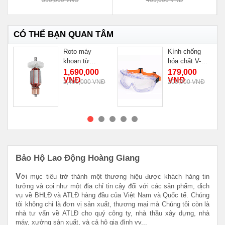
CÓ THỂ BẠN QUAN TÂM
g
Roto máy
Kính chống
khoan từ
hóa chất V-
Cayken KCY-
Maxx
1,690,000
179,000
VNĐ
VNĐ
38DM
2,490,000 VNĐ
200,000 VNĐ
MUA NGAY
MUA NGAY
Bảo Hộ Lao Động Hoàng Giang
V
ới mục tiêu trở thành một thương hiệu được khách hàng tin
tưởng và coi như một địa chỉ tin cậy đối với các sản phẩm, dịch
vụ về BHLĐ và ATLĐ hàng đầu của Việt Nam và Quốc tế. Chúng
tôi không chỉ là đơn vị sản xuất, thương mại mà Chúng tôi còn là
nhà tư vấn về ATLĐ cho quý công ty, nhà thầu xây dựng, nhà
máy, xưởng sản xuất, và cả hộ gia đình vv...