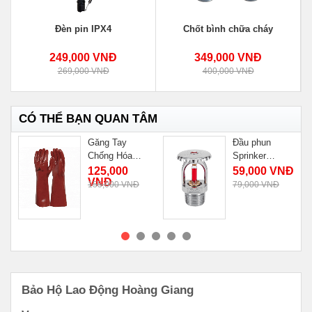
Đèn pin IPX4
Chốt bình chữa cháy
249,000 VNĐ
349,000 VNĐ
269,000 VNĐ
400,000 VNĐ
CÓ THỂ BẠN QUAN TÂM
Găng Tay
Đầu phun
Chống Hóa
Sprinker
Chất BASF
hướng lên
125,000
59,000 VNĐ
VNĐ
PVCC400
155,000 VNĐ
79,000 VNĐ
MUA NGAY
MUA NGAY
Bảo Hộ Lao Động Hoàng Giang