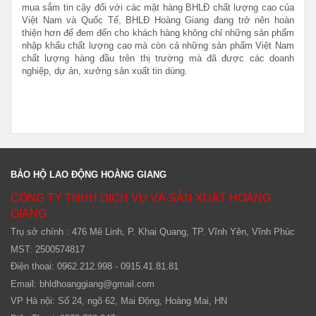
mua sắm tin cậy đối với các mặt hàng BHLĐ chất lượng cao của
Việt Nam và Quốc Tế,
BHLĐ Hoàng Giang đang trở nên hoàn
thiện hơn để đem đến cho khách hàng không chỉ những sản phẩm
nhập khẩu chất lượng cao mà còn cả những sản phẩm Việt Nam
chất lượng hàng đầu trên thị trường mà đã được các doanh
nghiệp, dự án, xưởng sản xuất tin dùng.
BẢO HỘ LAO ĐỘNG HOÀNG GIANG
CÔNG TY TNHH DỊCH VỤ VÀ SẢN XUẤT HOÀNG
GIANG
Trụ sở chính : 476 Mê Linh, P. Khai Quang, TP. Vĩnh Yên, Vĩnh Phúc
MST: 2500574817
Điện thoại: 0962.212.998 - 0915.41.81.81
Email:
bhldhoanggiang@gmail.com
VP Hà nội: Số 24, ngõ 62, Mai Động, Hoàng Mai, HN