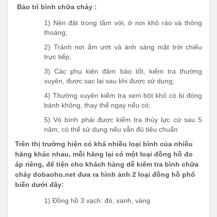
Bảo trì bình chữa cháy :
1) Nên đặt trong tầm với, ở nơi khô ráo và thông
thoáng;
2) Tránh nơi ẩm ướt và ánh sáng mặt trời chiếu
trực tiếp;
3) Các phụ kiện đảm bảo tốt, kiểm tra thường
xuyên, được sạc lại sau khi được sử dụng;
4) Thường xuyên kiểm tra xem bột khô có bị đóng
bánh không, thay thế ngay nếu có;
5) Vỏ bình phải được kiểm tra thủy lực cứ sau 5
năm, có thể sử dụng nếu vẫn đủ tiêu chuẩn
Trên thị trường hiện có khá nhiều loại bình của nhiều
hãng khác nhau, mỗi hãng lại có một loại đồng hồ đo
áp riêng, để tiện cho khách hàng dễ kiểm tra bình chữa
cháy dobaoho.net đưa ra hình ảnh 2 loại đồng hồ phổ
biến dưới đây:
1) Đồng hồ 3 vạch: đỏ, xanh, vàng