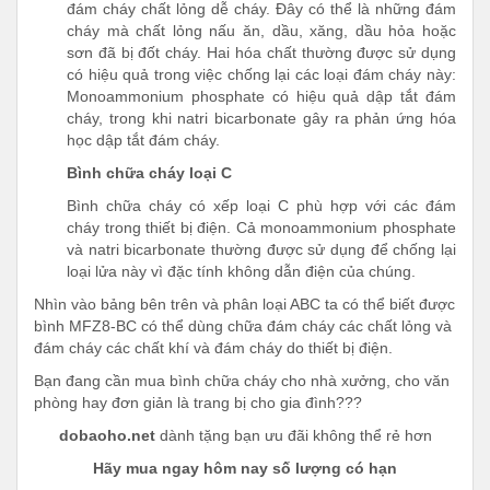
đám cháy chất lỏng dễ cháy. Đây có thể là những đám
cháy mà chất lỏng nấu ăn, dầu, xăng, dầu hỏa hoặc
sơn đã bị đốt cháy. Hai hóa chất thường được sử dụng
có hiệu quả trong việc chống lại các loại đám cháy này:
Monoammonium phosphate có hiệu quả dập tắt đám
cháy, trong khi natri bicarbonate gây ra phản ứng hóa
học dập tắt đám cháy.
Bình chữa cháy loại C
Bình chữa cháy có xếp loại C phù hợp với các đám
cháy trong thiết bị điện. Cả monoammonium phosphate
và natri bicarbonate thường được sử dụng để chống lại
loại lửa này vì đặc tính không dẫn điện của chúng.
Nhìn vào bảng bên trên và phân loại ABC ta có thể biết được
bình MFZ8-BC có thể dùng chữa đám cháy các chất lỏng và
đám cháy các chất khí và đám cháy do thiết bị điện.
Bạn đang cần mua bình chữa cháy cho nhà xưởng, cho văn
phòng hay đơn giản là trang bị cho gia đình???
dobaoho.net
dành tặng bạn ưu đãi không thể rẻ hơn
Hãy mua ngay hôm nay số lượng có hạn