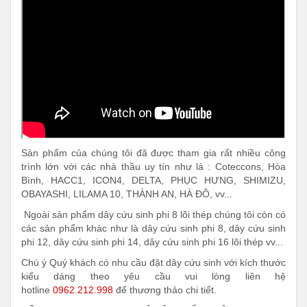
Sản phẩm của chúng tôi đã được tham gia rất nhiều công
trình lớn với các nhà thầu uy tín như là : Coteccons, Hòa
Bình, HACC1, ICON4, DELTA, PHỤC HƯNG, SHIMIZU,
OBAYASHI, LILAMA 10, THÀNH AN, HÀ ĐÔ, vv...
Ngoài sản phẩm dây cứu sinh phi 8 lõi thép chúng tôi còn có
các sản phẩm khác như là dây cứu sinh phi 8, dây cứu sinh
phi 12, dây cứu sinh phi 14, dây cứu sinh phi 16 lõi thép vv...
Chú ý Quý khách có nhu cầu đặt dây cứu sinh với kích thước
kiểu dáng theo yêu cầu vui lòng liên hệ
hotline
0962.212.998
để thương thảo chi tiết.