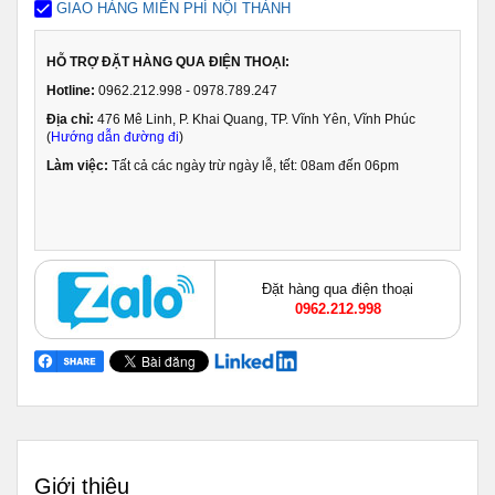
GIAO HÀNG MIỄN PHÍ NỘI THÀNH
HỖ TRỢ ĐẶT HÀNG QUA ĐIỆN THOẠI:
Hotline:
0962.212.998 - 0978.789.247
Địa chỉ:
476 Mê Linh, P. Khai Quang, TP. Vĩnh Yên, Vĩnh Phúc
(
Hướng dẫn đường đi
)
Làm việc:
Tất cả các ngày trừ ngày lễ, tết: 08am đến 06pm
Đặt hàng qua điện thoại
0962.212.998
Giới thiệu