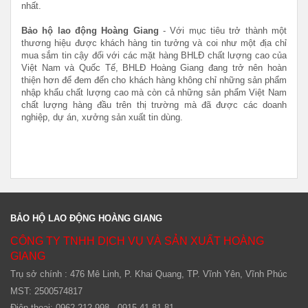
nhất.
Bảo hộ lao động Hoàng Giang
- Với mục tiêu trở thành một
thương hiệu được khách hàng tin tưởng và coi như một địa chỉ
mua sắm tin cậy đối với các mặt hàng BHLĐ chất lượng cao của
Việt Nam và Quốc Tế,
BHLĐ Hoàng Giang đang trở nên hoàn
thiện hơn để đem đến cho khách hàng không chỉ những sản phẩm
nhập khẩu chất lượng cao mà còn cả những sản phẩm Việt Nam
chất lượng hàng đầu trên thị trường mà đã được các doanh
nghiệp, dự án, xưởng sản xuất tin dùng.
BẢO HỘ LAO ĐỘNG HOÀNG GIANG
CÔNG TY TNHH DỊCH VỤ VÀ SẢN XUẤT HOÀNG
GIANG
Trụ sở chính : 476 Mê Linh, P. Khai Quang, TP. Vĩnh Yên, Vĩnh Phúc
MST: 2500574817
Điện thoại: 0962.212.998 - 0915.41.81.81