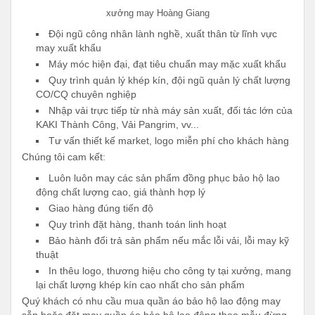
xưởng may Hoàng Giang
Đội ngũ công nhân lành nghề, xuất thân từ lĩnh vực
may xuất khẩu
Máy móc hiện đại, đạt tiêu chuẩn may mặc xuất khẩu
Quy trình quản lý khép kín, đội ngũ quản lý chất lượng
CO/CQ chuyên nghiệp
Nhập vải trực tiếp từ nhà máy sản xuất, đối tác lớn của
KAKI Thành Công, Vải Pangrim, vv...
Tư vấn thiết kế market, logo miễn phí cho khách hàng
Chúng tôi cam kết:
Luôn luôn may các sản phẩm đồng phục bảo hộ lao
động chất lượng cao, giá thành hợp lý
Giao hàng đúng tiến độ
Quy trình đặt hàng, thanh toán linh hoạt
Bảo hành đổi trả sản phẩm nếu mắc lỗi vải, lỗi may kỹ
thuật
In thêu logo, thương hiệu cho công ty tại xưởng, mang
lại chất lượng khép kín cao nhất cho sản phẩm
Quý khách có nhu cầu mua quần áo bảo hộ lao động may
sẵn hoặc đặt may quần áo bảo hộ lao động theo mẫu đừng