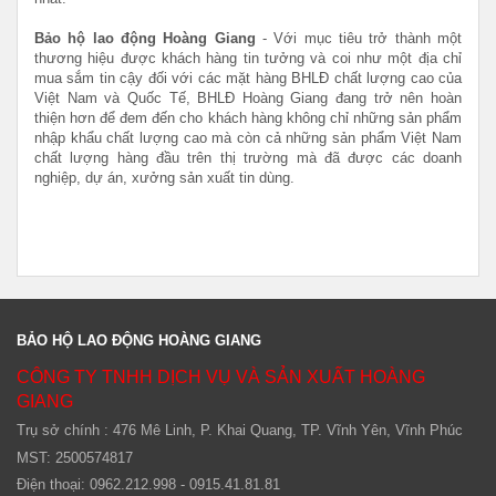
Bảo hộ lao động Hoàng Giang
- Với mục tiêu trở thành một
thương hiệu được khách hàng tin tưởng và coi như một địa chỉ
mua sắm tin cậy đối với các mặt hàng BHLĐ chất lượng cao của
Việt Nam và Quốc Tế,
BHLĐ Hoàng Giang đang trở nên hoàn
thiện hơn để đem đến cho khách hàng không chỉ những sản phẩm
nhập khẩu chất lượng cao mà còn cả những sản phẩm Việt Nam
chất lượng hàng đầu trên thị trường mà đã được các doanh
nghiệp, dự án, xưởng sản xuất tin dùng.
BẢO HỘ LAO ĐỘNG HOÀNG GIANG
CÔNG TY TNHH DỊCH VỤ VÀ SẢN XUẤT HOÀNG
GIANG
Trụ sở chính : 476 Mê Linh, P. Khai Quang, TP. Vĩnh Yên, Vĩnh Phúc
MST: 2500574817
Điện thoại: 0962.212.998 - 0915.41.81.81