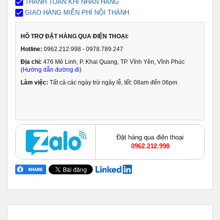
THANH TOÁN KHI NHẬN HÀNG
GIAO HÀNG MIỄN PHÍ NỘI THÀNH
HỖ TRỢ ĐẶT HÀNG QUA ĐIỆN THOẠI:
Hotline:
0962.212.998 - 0978.789.247
Địa chỉ:
476 Mê Linh, P. Khai Quang, TP. Vĩnh Yên, Vĩnh Phúc
(
Hướng dẫn đường đi
)
Làm việc:
Tất cả các ngày trừ ngày lễ, tết: 08am đến 06pm
Đặt hàng qua điện thoại
0962.212.998