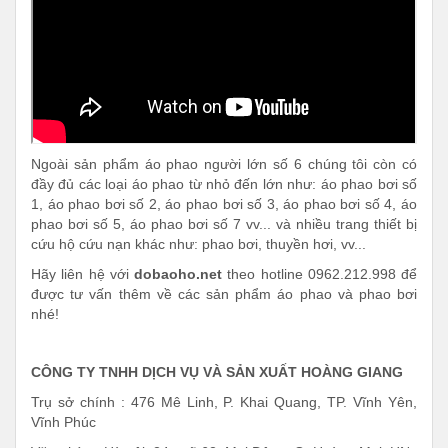
Ngoài sản phẩm áo phao người lớn số 6 chúng tôi còn có
đầy đủ các loại áo phao từ nhỏ đến lớn như: áo phao bơi số
1, áo phao bơi số 2, áo phao bơi số 3, áo phao bơi số 4, áo
phao bơi số 5, áo phao bơi số 7 vv... và nhiều trang thiết bị
cứu hộ cứu nạn khác như: phao bơi, thuyền hơi, vv...
Hãy liên hệ với
dobaoho.net
theo hotline 0962.212.998 để
được tư vấn thêm về các sản phẩm áo phao và phao bơi
nhé!
CÔNG TY TNHH DỊCH VỤ VÀ SẢN XUẤT HOÀNG GIANG
Trụ sở chính : 476 Mê Linh, P. Khai Quang, TP. Vĩnh Yên,
Vĩnh Phúc