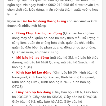
ngần ngại Alo ngay Hotline 0962.212.998 để được tư vấn lựa
chọn chất vải, kiểu dáng, in ấn với giá thành xuất xưởng hợp
lý nhất.
Ngoài ra,
Bảo hộ lao động Hoàng Giang
còn sản xuất và kinh
doanh rất nhiều mặt hàng:
Đồng Phục bảo hộ lao động
(Quần áo bảo hộ lao
động may sẵn, quần áo bảo hộ may theo mẫu số lượng ít
cũng làm, quần áo chống hóa chất, quần áo chịu nhiệt,
quần áo đầu bếp, áo phản quang, đồng phục áo phông,
Quần áo mưa, áo phao cứu hộ )
Mũ bảo hộ lao động
(mũ bảo hộ 3M, mũ bảo hộ thùy
dương, mũ bảo hộ Nhật Quang, mũ bảo hộ Sseda, mũ
bảo hộ Kujie)
Kính bảo hộ lao động
(Kính bảo hộ 3M, kính bảo hộ
honeywell, kính bảo hộ Sperian, Kính bảo hộ Proguard,
Kính bảo hộ Elvex, Kính bảo hộ KINGS, Kính bảo hộ
OTOS)
Giầy bảo hộ lao động
(Giầy bảo hộ ZIBEN, Giầy bảo
hộ JOGGER, Giầy bảo hộ KINGS, Giầy bảo hộ DRAGON,
Giầy bảo hộ K2, giầy bảo hộ ABC, Giầy bảo hộ