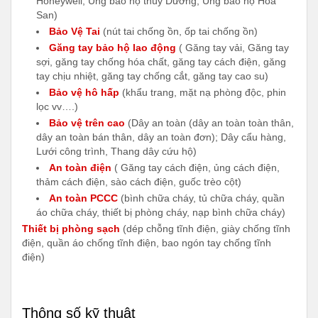
Honeywell, Ủng bảo hộ thùy Dương, Ủng bảo hộ Hoa
San)
Bảo Vệ Tai
(nút tai chống ồn, ốp tai chống ồn)
Găng tay bảo hộ lao động
( Găng tay vải, Găng tay
sợi, găng tay chống hóa chất, găng tay cách điện, găng
tay chịu nhiệt, găng tay chống cắt, găng tay cao su)
Bảo vệ hô hấp
(khẩu trang, mặt nạ phòng độc, phin
lọc vv….)
Bảo vệ trên cao
(Dây an toàn (dây an toàn toàn thân,
dây an toàn bán thân, dây an toàn đơn); Dây cẩu hàng,
Lưới công trình, Thang dây cứu hộ)
An toàn điện
( Găng tay cách điện, ủng cách điện,
thảm cách điện, sào cách điện, guốc trèo cột)
An toàn PCCC
(bình chữa cháy, tủ chữa cháy, quần
áo chữa cháy, thiết bị phòng cháy, nạp bình chữa cháy)
Thiết bị phòng sạch
(dép chỗng tĩnh điện, giày chống tĩnh
điện, quần áo chống tĩnh điện, bao ngón tay chống tĩnh
điện)
Thông số kỹ thuật