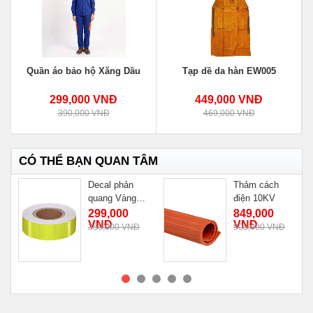
Quần áo bảo hộ Xăng Dầu
Tạp dề da hàn EW005
299,000 VNĐ
449,000 VNĐ
390,000 VNĐ
469,000 VNĐ
CÓ THỂ BẠN QUAN TÂM
Decal phản
Thảm cách
quang Vàng
điện 10KV
Chanh
Đ
299,000
849,000
VNĐ
VNĐ
350,000 VNĐ
900,000 VNĐ
MUA NGAY
MUA NGAY