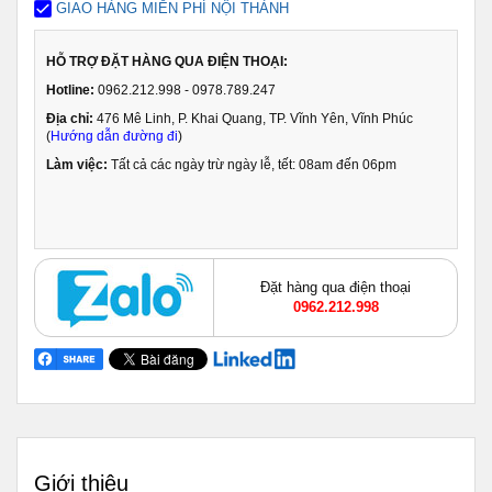
GIAO HÀNG MIỄN PHÍ NỘI THÀNH
HỖ TRỢ ĐẶT HÀNG QUA ĐIỆN THOẠI:
Hotline:
0962.212.998 - 0978.789.247
Địa chỉ:
476 Mê Linh, P. Khai Quang, TP. Vĩnh Yên, Vĩnh Phúc
(
Hướng dẫn đường đi
)
Làm việc:
Tất cả các ngày trừ ngày lễ, tết: 08am đến 06pm
Đặt hàng qua điện thoại
0962.212.998
Giới thiệu