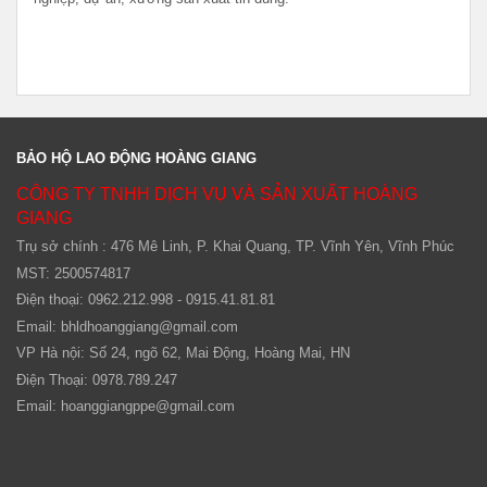
BẢO HỘ LAO ĐỘNG HOÀNG GIANG
CÔNG TY TNHH DỊCH VỤ VÀ SẢN XUẤT HOÀNG
GIANG
Trụ sở chính : 476 Mê Linh, P. Khai Quang, TP. Vĩnh Yên, Vĩnh Phúc
MST: 2500574817
Điện thoại: 0962.212.998 - 0915.41.81.81
Email:
bhldhoanggiang@gmail.com
VP Hà nội: Số 24, ngõ 62, Mai Động, Hoàng Mai, HN
Điện Thoại: 0978.789.247
Email:
hoanggiangppe@gmail.com