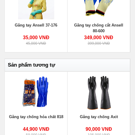
Găng tay Ansell 37-176
Găng tay chống cắt Ansell
80-600
35,000 VNĐ
349,000 VNĐ
45,000 VNĐ
399,000 VNĐ
Sản phẩm tương tự
I
Găng tay chống hóa chất 818
Găng tay chống Axit
44,900 VNĐ
90,000 VNĐ
59,000 VNĐ
105,000 VNĐ