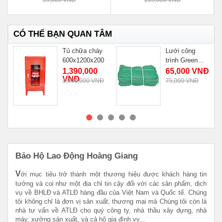
CÓ THỂ BẠN QUAN TÂM
Tủ chữa cháy
Lưới công
600x1200x200
trình Green
100g
1,390,000
65,000 VNĐ
VNĐ
1,500,000 VNĐ
75,000 VNĐ
MUA NGAY
MUA NGAY
Bảo Hộ Lao Động Hoàng Giang
V
ới mục tiêu trở thành một thương hiệu được khách hàng tin
tưởng và coi như một địa chỉ tin cậy đối với các sản phẩm, dịch
vụ về BHLĐ và ATLĐ hàng đầu của Việt Nam và Quốc tế. Chúng
tôi không chỉ là đơn vị sản xuất, thương mại mà Chúng tôi còn là
nhà tư vấn về ATLĐ cho quý công ty, nhà thầu xây dựng, nhà
máy, xưởng sản xuất, và cả hộ gia đình vv...