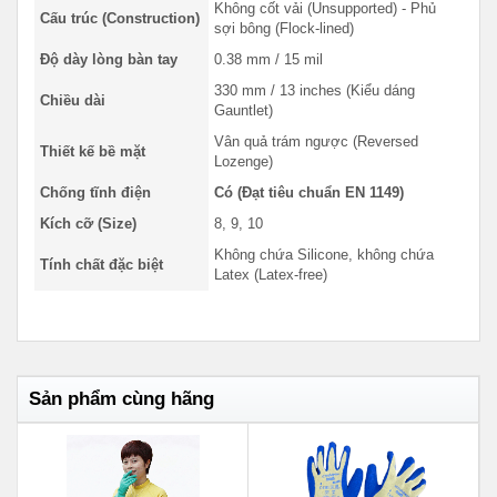
Không cốt vải (Unsupported) - Phủ
Cấu trúc (Construction)
sợi bông (Flock-lined)
Độ dày lòng bàn tay
0.38 mm / 15 mil
330 mm / 13 inches (Kiểu dáng
Chiều dài
Gauntlet)
Vân quả trám ngược (Reversed
Thiết kế bề mặt
Lozenge)
Chống tĩnh điện
Có (Đạt tiêu chuẩn EN 1149)
Kích cỡ (Size)
8, 9, 10
Không chứa Silicone, không chứa
Tính chất đặc biệt
Latex (Latex-free)
Sản phẩm cùng hãng