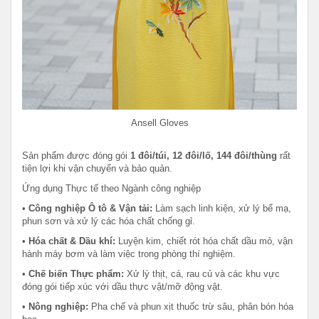
Ansell Gloves
Sản phẩm được đóng gói
1 đôi/túi, 12 đôi/lố, 144 đôi/thùng
rất
tiện lợi khi vận chuyển và bảo quản.
Ứng dụng Thực tế theo Ngành công nghiệp
•
Công nghiệp Ô tô & Vận tải:
Làm sạch linh kiện, xử lý bể mạ,
phun sơn và xử lý các hóa chất chống gỉ.
•
Hóa chất & Dầu khí:
Luyện kim, chiết rót hóa chất dầu mỏ, vận
hành máy bơm và làm việc trong phòng thí nghiệm.
•
Chế biến Thực phẩm:
Xử lý thịt, cá, rau củ và các khu vực
đóng gói tiếp xúc với dầu thực vật/mỡ động vật.
•
Nông nghiệp:
Pha chế và phun xịt thuốc trừ sâu, phân bón hóa