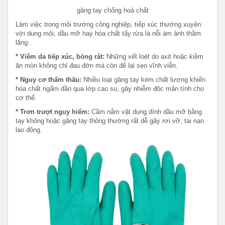
găng tay chống hoá chất
Làm việc trong môi trường công nghiệp, tiếp xúc thường xuyên
với dung môi, dầu mỡ hay hóa chất tẩy rửa là nỗi ám ảnh thầm
lặng:
* Viêm da tiếp xúc, bỏng rát:
Những vết loét do axit hoặc kiềm
ăn mòn không chỉ đau đớn mà còn để lại sẹo vĩnh viễn.
* Nguy cơ thẩm thấu:
Nhiều loại găng tay kém chất lượng khiến
hóa chất ngấm dần qua lớp cao su, gây nhiễm độc mãn tính cho
cơ thể.
* Trơn trượt nguy hiểm:
Cầm nắm vật dụng dính dầu mỡ bằng
tay không hoặc găng tay thông thường rất dễ gây rơi vỡ, tai nạn
lao động.