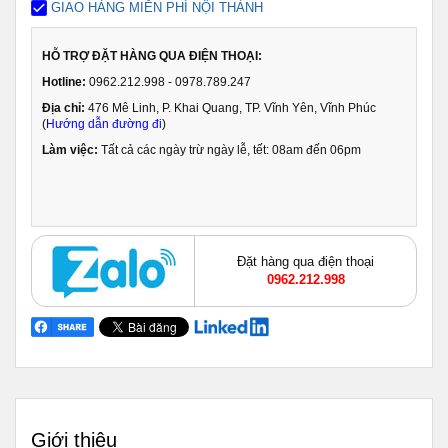
GIAO HÀNG MIỄN PHÍ NỘI THÀNH
HỖ TRỢ ĐẶT HÀNG QUA ĐIỆN THOẠI:
Hotline:
0962.212.998 - 0978.789.247
Địa chỉ:
476 Mê Linh, P. Khai Quang, TP. Vĩnh Yên, Vĩnh Phúc
(
Hướng dẫn đường đi
)
Làm việc:
Tất cả các ngày trừ ngày lễ, tết: 08am đến 06pm
Đặt hàng qua điện thoại
0962.212.998
Giới thiệu