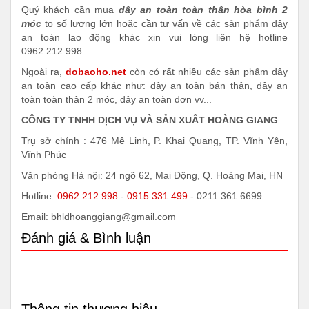
Quý khách cần mua
dây an toàn toàn thân hòa bình 2
móc
to số lượng lớn hoặc cần tư vấn về các sản phẩm dây
an toàn lao động khác xin vui lòng liên hệ hotline
0962.212.998
Ngoài ra,
dobaoho.net
còn có rất nhiều các sản phẩm dây
an toàn cao cấp khác như: dây an toàn bán thân, dây an
toàn toàn thân 2 móc, dây an toàn đơn vv...
CÔNG TY TNHH DỊCH VỤ VÀ SẢN XUẤT HOÀNG GIANG
Trụ sở chính : 476 Mê Linh, P. Khai Quang, TP. Vĩnh Yên,
Vĩnh Phúc
Văn phòng Hà nội: 24 ngõ 62, Mai Động, Q. Hoàng Mai, HN
Hotline:
0962.212.998
-
0915.331.499
- 0211.361.6699
Email: bhldhoanggiang@gmail.com
Đánh giá & Bình luận
Thông tin thương hiệu