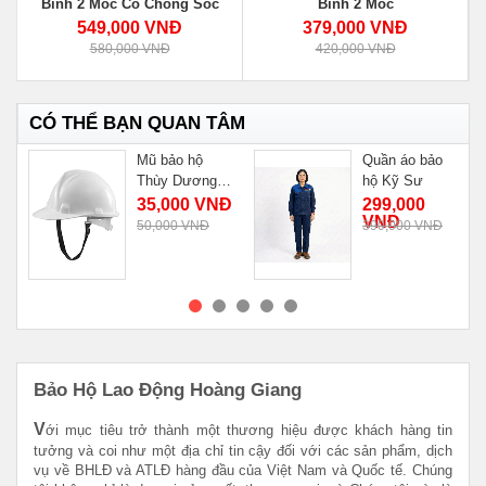
Bình 2 Móc Có Chống Sốc
Bình 2 Móc
549,000 VNĐ
379,000 VNĐ
580,000 VNĐ
420,000 VNĐ
CÓ THỂ BẠN QUAN TÂM
Mũ bảo hộ
Quần áo bảo
Thùy Dương
hộ Kỹ Sư
N10
35,000 VNĐ
299,000
VNĐ
50,000 VNĐ
390,000 VNĐ
MUA NGAY
MUA NGAY
Bảo Hộ Lao Động Hoàng Giang
V
ới mục tiêu trở thành một thương hiệu được khách hàng tin
tưởng và coi như một địa chỉ tin cậy đối với các sản phẩm, dịch
vụ về BHLĐ và ATLĐ hàng đầu của Việt Nam và Quốc tế. Chúng