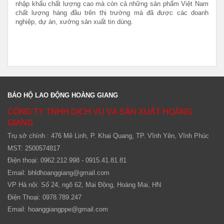
nhập khẩu chất lượng cao mà còn cả những sản phẩm Việt Nam
chất lượng hàng đầu trên thị trường mà đã được các doanh
nghiệp, dự án, xưởng sản xuất tin dùng.
BẢO HỘ LAO ĐỘNG HOÀNG GIANG
CÔNG TY TNHH DỊCH VỤ VÀ SẢN XUẤT HOÀNG
GIANG
Trụ sở chính : 476 Mê Linh, P. Khai Quang, TP. Vĩnh Yên, Vĩnh Phúc
MST: 2500574817
Điện thoại: 0962.212.998 - 0915.41.81.81
Email:
bhldhoanggiang@gmail.com
VP Hà nội: Số 24, ngõ 62, Mai Động, Hoàng Mai, HN
Điện Thoại: 0978.789.247
Email:
hoanggiangppe@gmail.com