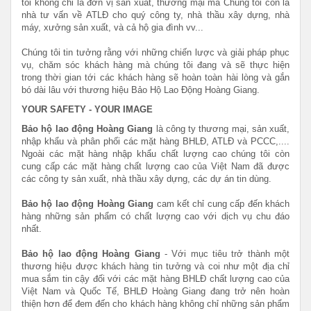
tôi không chỉ là đơn vị sản xuất, thương mại mà Chúng tôi còn là
nhà tư vấn về ATLĐ cho quý công ty, nhà thầu xây dựng, nhà
máy, xưởng sản xuất, và cả hộ gia đình vv...
Chúng tôi tin tưởng rằng với những chiến lược và giải pháp phục
vụ, chăm sóc khách hàng mà chúng tôi đang và sẽ thực hiện
trong thời gian tới các khách hàng sẽ hoàn toàn hài lòng và gắn
bó dài lâu với thương hiệu Bảo Hộ Lao Động Hoàng Giang.
YOUR SAFETY - YOUR IMAGE
Bảo hộ lao động Hoàng Giang
là công ty thương mại, sản xuất,
nhập khẩu và phân phối các mặt hàng BHLĐ, ATLĐ và PCCC,....
Ngoài các mặt hàng nhập khẩu chất lượng cao chúng tôi còn
cung cấp các mặt hàng chất lượng cao của Việt Nam đã được
các công ty sản xuất, nhà thầu xây dựng, các dự án tin dùng.
Bảo hộ lao động Hoàng Giang
cam kết chỉ cung cấp đến khách
hàng những sản phẩm có chất lượng cao với dịch vụ chu đáo
nhất.
Bảo hộ lao động Hoàng Giang
- Với mục tiêu trở thành một
thương hiệu được khách hàng tin tưởng và coi như một địa chỉ
mua sắm tin cậy đối với các mặt hàng BHLĐ chất lượng cao của
Việt Nam và Quốc Tế,
BHLĐ Hoàng Giang đang trở nên hoàn
thiện hơn để đem đến cho khách hàng không chỉ những sản phẩm