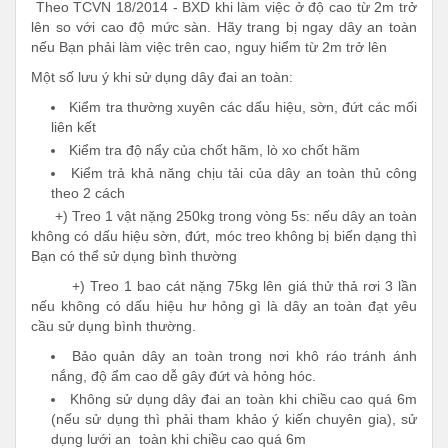
Theo TCVN 18/2014 - BXD khi làm việc ở độ cao từ 2m trở
lên so với cao độ mức sàn. Hãy trang bị ngay dây an toàn
nếu Bạn phải làm việc trên cao, nguy hiểm từ 2m trở lên
Một số lưu ý khi sử dụng dây đai an toàn:
Kiểm tra thường xuyên các dấu hiệu, sờn, đứt các mối
liên kết
Kiểm tra độ nẩy của chốt hãm, lò xo chốt hãm
Kiểm trả khả năng chịu tải của dây an toàn thủ công
theo 2 cách
+) Treo 1 vật nặng 250kg trong vòng 5s: nếu dây an toàn
không có dấu hiệu sờn, đứt, móc treo không bị biến dạng thì
Bạn có thể sử dụng bình thường
+) Treo 1 bao cát nặng 75kg lên giá thử thả rơi 3 lần
nếu không có dấu hiệu hư hỏng gì là dây an toàn đạt yêu
cầu sử dụng bình thường.
Bảo quản
dây an toàn trong nơi khô ráo tránh ánh
nắng, độ ẩm cao dễ gây đứt và hỏng hóc.
Không sử dụng dây đai an toàn khi chiều cao quá 6m
(nếu sử dụng thì phải tham khảo ý kiến chuyên gia), sử
dụng lưới an toàn khi chiều cao quá 6m