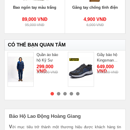
Bao ngón tay màu trắng
Găng tay chống tĩnh điện
89,000 VNĐ
4,900 VNĐ
95,000 VNĐ
6,000 VNĐ
CÓ THỂ BẠN QUAN TÂM
n
Quần áo bảo
Giầy bảo hộ
hộ Kỹ Sư
Kingsman
RUNNER
299,000
649,000
VNĐ
VNĐ
390,000 VNĐ
690,000 VNĐ
MUA NGAY
MUA NGAY
Bảo Hộ Lao Động Hoàng Giang
V
ới mục tiêu trở thành một thương hiệu được khách hàng tin