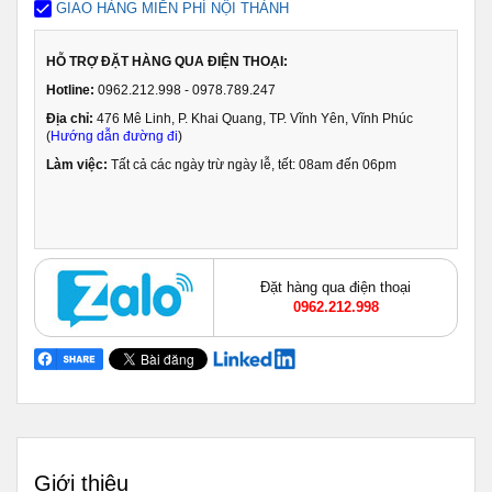
GIAO HÀNG MIỄN PHÍ NỘI THÀNH
HỖ TRỢ ĐẶT HÀNG QUA ĐIỆN THOẠI:
Hotline:
0962.212.998 - 0978.789.247
Địa chỉ:
476 Mê Linh, P. Khai Quang, TP. Vĩnh Yên, Vĩnh Phúc
(
Hướng dẫn đường đi
)
Làm việc:
Tất cả các ngày trừ ngày lễ, tết: 08am đến 06pm
Đặt hàng qua điện thoại
0962.212.998
Giới thiệu