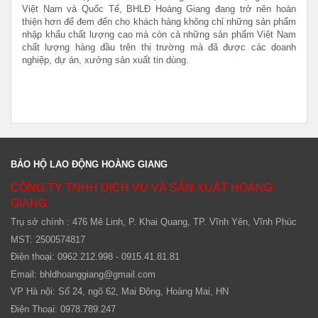
Việt Nam và Quốc Tế,
BHLĐ Hoàng Giang đang trở nên hoàn
thiện hơn để đem đến cho khách hàng không chỉ những sản phẩm
nhập khẩu chất lượng cao mà còn cả những sản phẩm Việt Nam
chất lượng hàng đầu trên thị trường mà đã được các doanh
nghiệp, dự án, xưởng sản xuất tin dùng.
BẢO HỘ LAO ĐỘNG HOÀNG GIANG
CÔNG TY TNHH DỊCH VỤ VÀ SẢN XUẤT HOÀNG
GIANG
Trụ sở chính : 476 Mê Linh, P. Khai Quang, TP. Vĩnh Yên, Vĩnh Phúc
MST: 2500574817
Điện thoại: 0962.212.998 - 0915.41.81.81
Email:
bhldhoanggiang@gmail.com
VP Hà nội: Số 24, ngõ 62, Mai Động, Hoàng Mai, HN
Điện Thoại: 0978.789.247